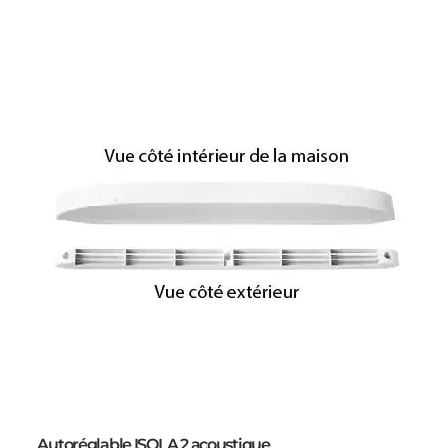
Autoréglable ISOLA 2 acoustique