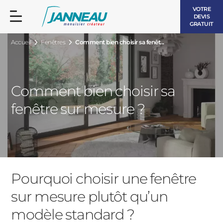
VOTRE
DEVIS
GRATUIT
Accueil
Fenêtres
Comment bien choisir sa fenêt...
Comment bien choisir sa
fenêtre sur mesure ?
FENÊTRES ET PORTES-FENÊTRES
LES CONTEMPORAINES
BAIES VITRÉES
LES INTEMPORELLES
PORTES D’ENTRÉE
BOIS
Pourquoi choisir une fenêtre
VOLETS ROULANTS
sur mesure plutôt qu’un
LES LUMINEUSES
modèle standard ?
PERGOLAS