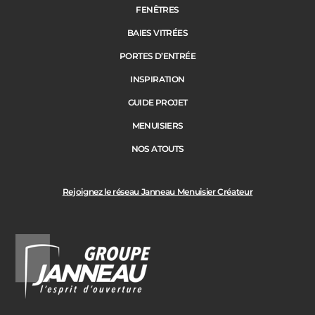
Janneau Menuisier Créateur
Note moyenne :
4.6
/
5
FENÊTRES
BAIES VITRÉES
PORTES D’ENTRÉE
INSPIRATION
GUIDE PROJET
MENUISIERS
NOS ATOUTS
Rejoignez le réseau Janneau Menuisier Créateur