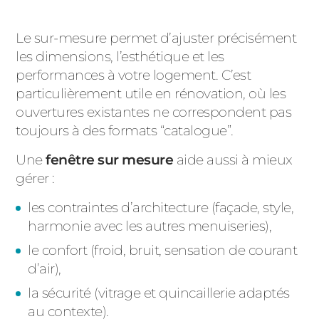
PORTAILS ET PORTILLONS
Le sur-mesure permet d’ajuster précisément
CARPORTS
les dimensions, l’esthétique et les
PVC
performances à votre logement. C’est
CLÔTURES
particulièrement utile en rénovation, où les
ouvertures existantes ne correspondent pas
toujours à des formats “catalogue”.
Une
fenêtre sur mesure
aide aussi à mieux
gérer :
les contraintes d’architecture (façade, style,
ALUMINIUM
harmonie avec les autres menuiseries),
le confort (froid, bruit, sensation de courant
d’air),
la sécurité (vitrage et quincaillerie adaptés
au contexte).