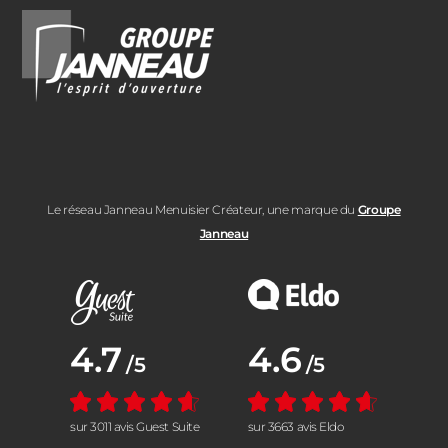
Le réseau Janneau Menuisier Créateur, une marque du
Groupe
Janneau
Note moyenne :
4.7
Note moyenne :
4.6
/5
/5
sur 3011 avis Guest Suite
sur 3663 avis Eldo