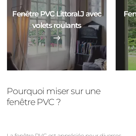
ACIER
Fenêtre PVC Littoral.J avec
Fen
volets roulants
Pourquoi miser sur une
fenêtre PVC ?
La
fenêtre PVC
est appréciée pour diverses