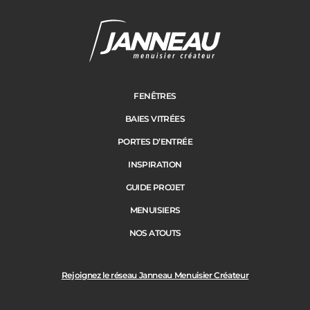
Janneau Menuisier Créateur
Note moyenne :
4.6
/
5
FENÊTRES
BAIES VITRÉES
PORTES D’ENTRÉE
INSPIRATION
GUIDE PROJET
MENUISIERS
NOS ATOUTS
Rejoignez le réseau Janneau Menuisier Créateur