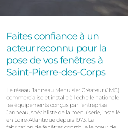
PORTAILS ET PORTILLONS
CARPORTS
PVC
Faites confiance à un
CLÔTURES
acteur reconnu pour la
pose de vos fenêtres à
Saint-Pierre-des-Corps
ALUMINIUM
Le réseau Janneau Menuisier Créateur (JMC)
commercialise et installe à l’échelle nationale
les équipements conçus par l’entreprise
Janneau, spécialiste de la menuiserie, installé
en Loire-Atlantique depuis 1973. La
fabrication de fenêtres constitue le cœur de