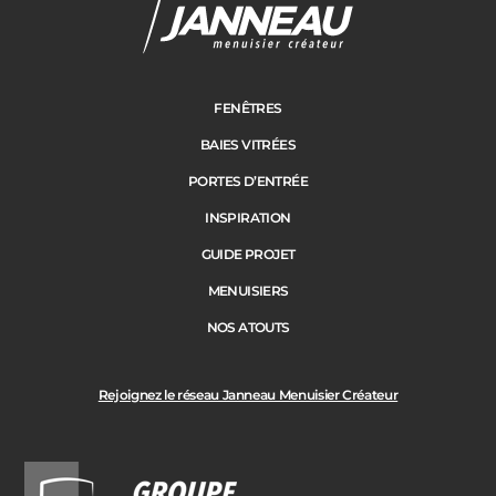
Janneau Menuisier Créateur
Note moyenne :
4.6
/
5
FENÊTRES
BAIES VITRÉES
PORTES D’ENTRÉE
INSPIRATION
GUIDE PROJET
MENUISIERS
NOS ATOUTS
Rejoignez le réseau Janneau Menuisier Créateur