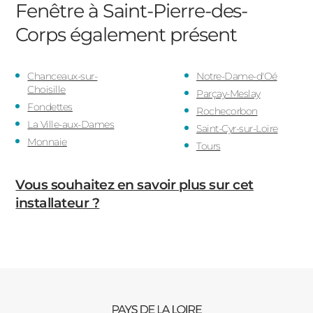
Fenêtre à Saint-Pierre-des-
Corps
également présent
Chanceaux-sur-
Notre-Dame-d'Oé
Choisille
Parçay-Meslay
Fondettes
Rochecorbon
La Ville-aux-Dames
Saint-Cyr-sur-Loire
Monnaie
Tours
Vous souhaitez en savoir plus sur cet
installateur ?