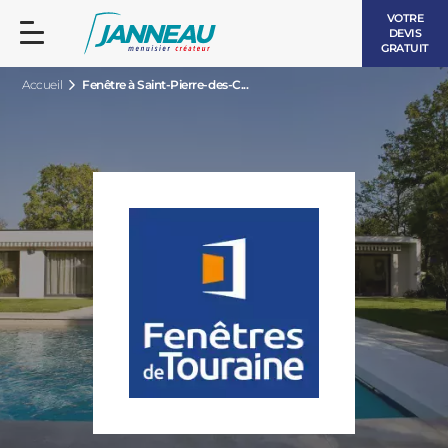
VOTRE
DEVIS
GRATUIT
Accueil
Fenêtre à Saint-Pierre-des-C...
FENÊTRES ET PORTES-FENÊTRES
LES CONTEMPORAINES
BAIES VITRÉES
LES INTEMPORELLES
PORTES D’ENTRÉE
BOIS
VOLETS ROULANTS
LES LUMINEUSES
PERGOLAS