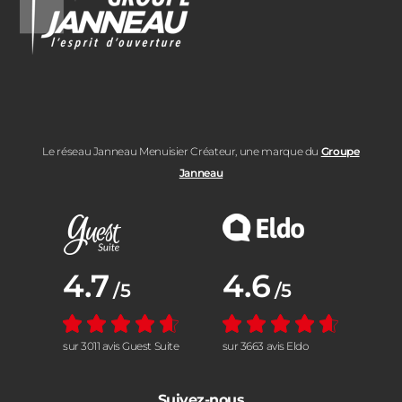
Le réseau Janneau Menuisier Créateur, une marque du
Groupe
Janneau
Note moyenne :
4.7
Note moyenne :
4.6
/5
/5
sur 3011 avis Guest Suite
sur 3663 avis Eldo
Suivez-nous