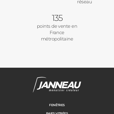
réseau
135
points de vente en
France
métropolitaine
Janneau Menuisier Créateur
Note moyenne :
4.6
/
5
FENÊTRES
BAIES VITRÉES