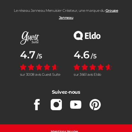
Le réseau Janneau Menuisier Créateur, une marque du
Groupe
Janneau
Note moyenne :
4.7
Note moyenne :
4.6
/5
/5
sur 3008 avis Guest Suite
sur 3661 avis Eldo
Suivez-nous
Facebook
Instagram
Youtube
Pinterest
Mentions légales