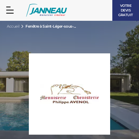
VOTRE
DEVIS
GRATUIT
Accueil
Fenêtre à Saint-Léger-sous-...
FENÊTRES ET PORTES-FENÊTRES
LES CONTEMPORAINES
BAIES VITRÉES
LES INTEMPORELLES
PORTES D’ENTRÉE
BOIS
VOLETS ROULANTS
LES LUMINEUSES
PERGOLAS