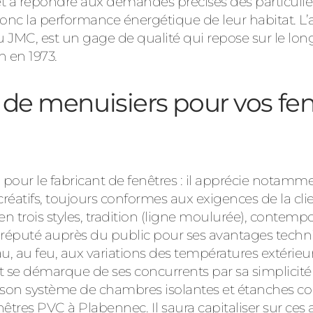
effet à répondre aux demandes précises des particuli
t donc la performance énergétique de leur habitat. L
C, est un gage de qualité qui repose sur le long s
n en 1973.
u de menuisiers pour vos fe
pour le fabricant de fenêtres : il apprécie notammen
s créatifs, toujours conformes aux exigences de la cl
 trois styles, tradition (ligne moulurée), contempo
 réputé auprès du public pour ses avantages techniq
au, au feu, aux variations des températures extérieur
se démarque de ses concurrents par sa simplicité d’
son système de chambres isolantes et étanches co
êtres PVC à Plabennec. Il saura capitaliser sur ces a