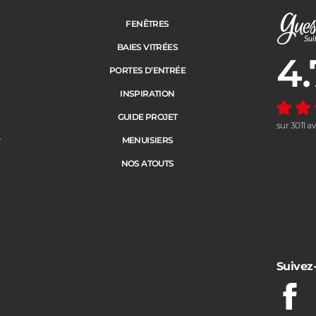
FENÊTRES
BAIES VITRÉES
4.
Note moye
PORTES D’ENTRÉE
INSPIRATION
GUIDE PROJET
sur 3011 a
e
MENUISIERS
NOS ATOUTS
Suivez
Fac