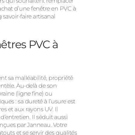
ers qui souhaitent remplacer
’achat d’une fenêtre en PVC à
avoir-faire artisanal
nêtres PVC à
t sa malléabilité, propriété
ientèle. Au-delà de son
raine (ligne fine) ou
ues : sa dureté à l’usure est
es et aux rayons UV. Il
entretien. Il séduit aussi
nçues par Janneau. Votre
touts et se servir des qualités