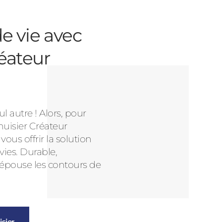
e vie avec
éateur
l autre ! Alors, pour
nuisier Créateur
us offrir la solution
vies. Durable,
 épouse les contours de
sier