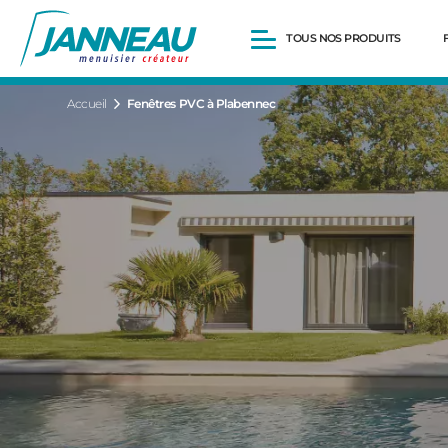
TOUS NOS PRODUITS
Accueil
Fenêtres PVC à Plabennec
Fenêtres et Portes-fenêtres
Baies vitrées
Portes d’entrée
Volets roulants
Pergolas
Portails et portillons
Carports
Clôtures