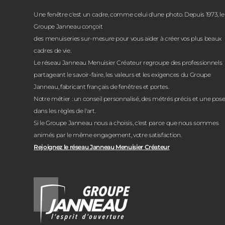
Janneau Menuisier Créateur
Note moyenne :
4.6
/
5
Une fenêtre c'est un cadre, comme celui d'une photo. Depuis 1973, le
Groupe Janneau conçoit
des menuiseries sur-mesure pour vous aider à créer vos plus beaux
cadres de vie.
Le réseau Janneau Menuisier Créateur regroupe des professionnels
partageant le savoir-faire, les valeurs et les exigences du Groupe
Janneau, fabricant français de fenêtres et portes.
Notre métier : un conseil personnalisé, des métrés précis et une pos
dans les règles de l'art.
Si le Groupe Janneau nous a choisis, c'est parce que nous sommes
animés par le même engagement, votre satisfaction.
Rejoignez le réseau Janneau Menuisier Créateur