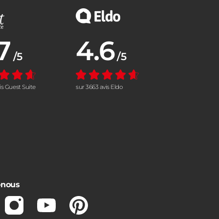
7
4.6
nne :
Note moyenne :
/5
/5
vis Guest Suite
sur 3663 avis Eldo
-nous
ebook
Instagram
Youtube
Pinterest