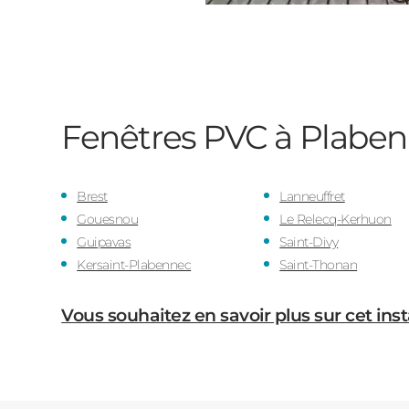
Fenêtres PVC à Plabe
Brest
Lanneuffret
Gouesnou
Le Relecq-Kerhuon
Guipavas
Saint-Divy
Kersaint-Plabennec
Saint-Thonan
Vous souhaitez en savoir plus sur cet inst