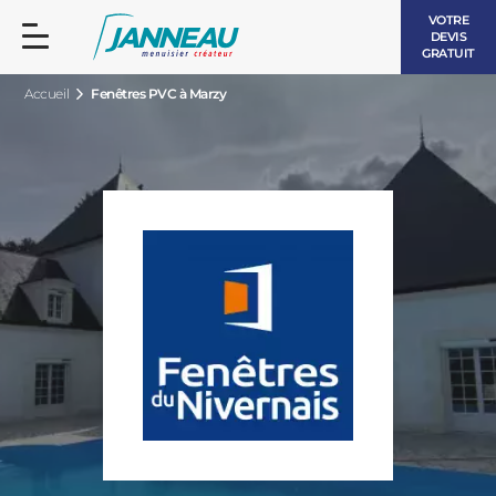
VOTRE
DEVIS
GRATUIT
Accueil
Fenêtres PVC à Marzy
FENÊTRES ET PORTES-FENÊTRES
LES CONTEMPORAINES
BAIES VITRÉES
LES INTEMPORELLES
PORTES D’ENTRÉE
BOIS
VOLETS ROULANTS
LES LUMINEUSES
PERGOLAS