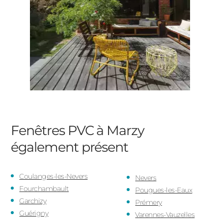
Fenêtres PVC à Marzy
également présent
Coulanges-les-Nevers
Nevers
Fourchambault
Pougues-les-Eaux
Garchizy
Prémery
Guérigny
Varennes-Vauzelles