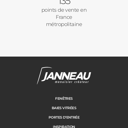
135
points de vente en
France
métropolitaine
Janneau Menuisier Créateur
Note moyenne :
4.6
/
5
FENÊTRES
BAIES VITRÉES
PORTES D’ENTRÉE
INSPIRATION