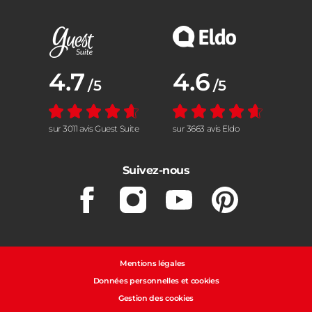
Note moyenne :
4.7
Note moyenne :
4.6
/5
/5
sur 3011 avis Guest Suite
sur 3663 avis Eldo
Suivez-nous
Facebook
Instagram
Youtube
Pinterest
Mentions légales
Données personnelles et cookies
Gestion des cookies