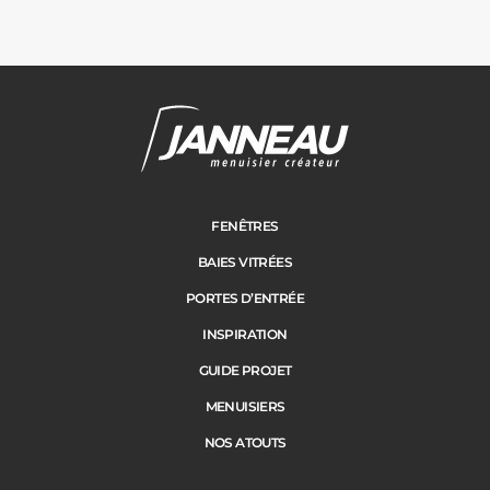
Janneau Menuisier Créateur
Note moyenne :
4.6
/
5
FENÊTRES
BAIES VITRÉES
PORTES D’ENTRÉE
INSPIRATION
GUIDE PROJET
MENUISIERS
NOS ATOUTS