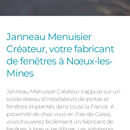
PORTAILS ET PORTILLONS
CARPORTS
PVC
Janneau Menuisier
CLÔTURES
Créateur, votre fabricant
de fenêtres à Nœux-les-
Mines
ALUMINIUM
Janneau Menuisier Créateur s’appuie sur un
solide réseau d’installateurs de portes et
fenêtres implantés dans toute la France. A
proximité de chez vous en Pas-de-Calais,
vous trouverez facilement un fabricant de
fenêtres à Nœux-les-Mines. Les adhérents