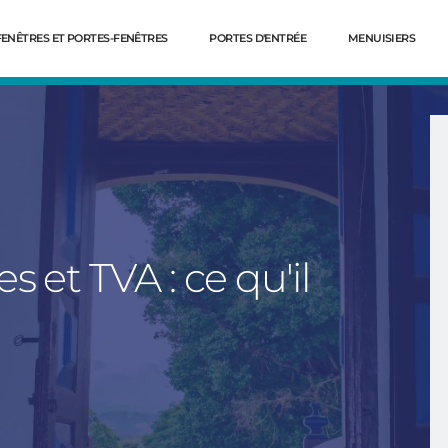
FENÊTRES ET PORTES-FENÊTRES
PORTES D'ENTRÉE
MENUISIERS
novembre 2023
Volet et brise soleil
5 avril
orientable
2023
e la pose
Comment mettre des
ovation ?
fenêtres avec volet roulant
 et TVA : ce qu'il
intégré en rénovation ?
Dé