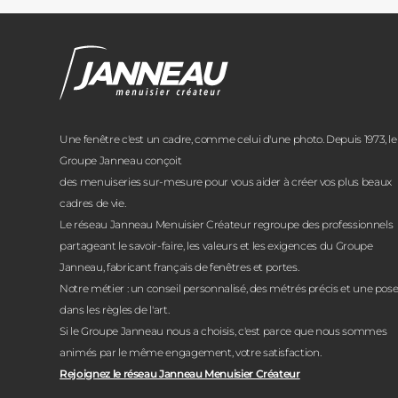
Janneau Menuisier Créateur
Note moyenne :
4.6
/
5
Une fenêtre c'est un cadre, comme celui d'une photo. Depuis 1973, le
Groupe Janneau conçoit
des menuiseries sur-mesure pour vous aider à créer vos plus beaux
cadres de vie.
Le réseau Janneau Menuisier Créateur regroupe des professionnels
partageant le savoir-faire, les valeurs et les exigences du Groupe
Janneau, fabricant français de fenêtres et portes.
Notre métier : un conseil personnalisé, des métrés précis et une pos
dans les règles de l'art.
Si le Groupe Janneau nous a choisis, c'est parce que nous sommes
animés par le même engagement, votre satisfaction.
Rejoignez le réseau Janneau Menuisier Créateur