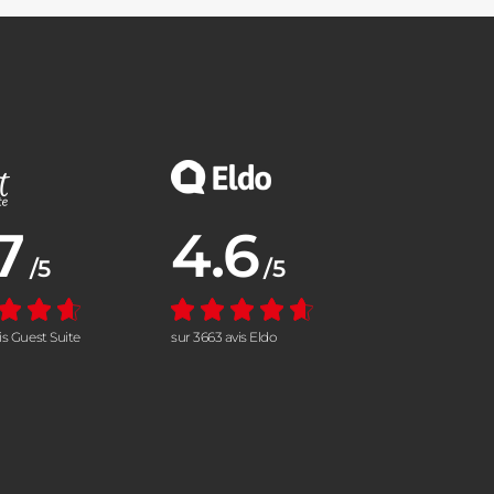
7
4.6
nne :
Note moyenne :
/5
/5
vis Guest Suite
sur 3663 avis Eldo