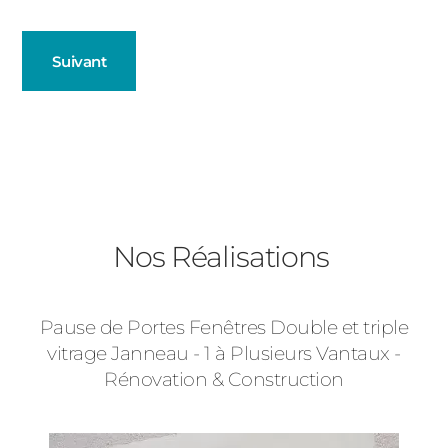
Suivant
Fenêtres
Décrivez-nous votre projet
Précédent
Baies Vitrées
Nos Réalisations
Volets Roulants
Pause de Portes Fenêtres Double et triple
Type de logement
vitrage Janneau - 1 à Plusieurs Vantaux -
Rénovation & Construction
Précédent
Suivant
Pavillon
Appartement