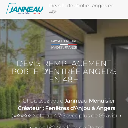
Devis Porte d'entrée Angers en
48h
DEVIS REMPLACEMENT
PORTE D'ENTRÉE ANGERS
EN 48H
Choisissez votre
Janneau Menuisier
Créateur : Fenêtres d'Anjou à Angers
(⭐⭐⭐⭐⭐ Note de 4.7/5 avec plus de 65 avis)
+ de 180 Modèles de Portes