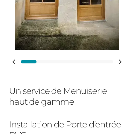
Adresse des travaux
Code Postal des travaux
Un service de Menuiserie
haut de gamme
Ville des travaux
Installation de Porte d’entrée