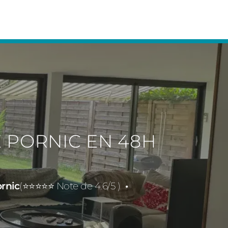
 PORNIC EN 48H
rnic
(⭐⭐⭐⭐⭐ Note de 4.6/5 )