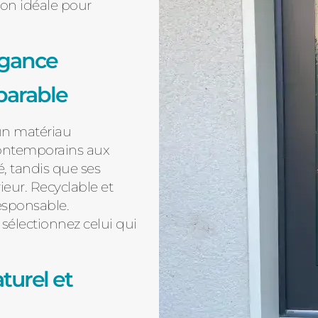
on idéale pour
égance
parable
un matériau
contemporains aux
té, tandis que ses
ieur. Recyclable et
esponsable.
sélectionnez celui qui
turel et