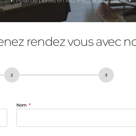
Pose de portes en Alu, PVC, Bois ou Acier
enez rendez vous avec n
Nom