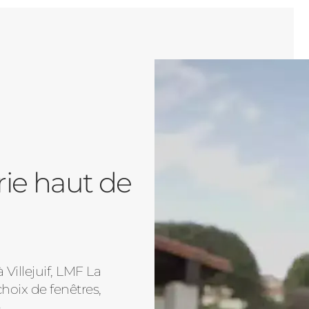
rie haut de
Villejuif, LMF La
oix de fenêtres,
.