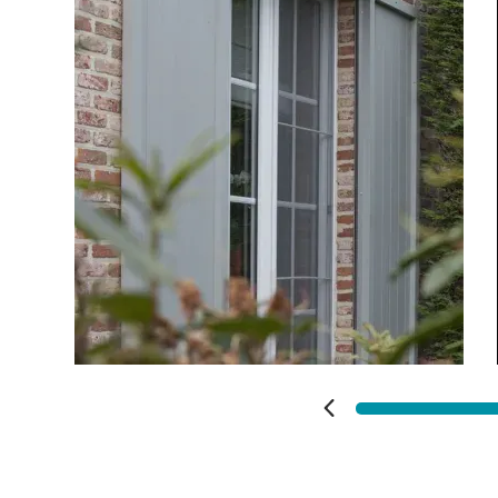
Vos disponibilités
Carports
Cloture
Portail
Adresse des travaux
Précédent
Suivant
Code Postal des travaux