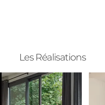
es
Les Réalisations
rée
ants