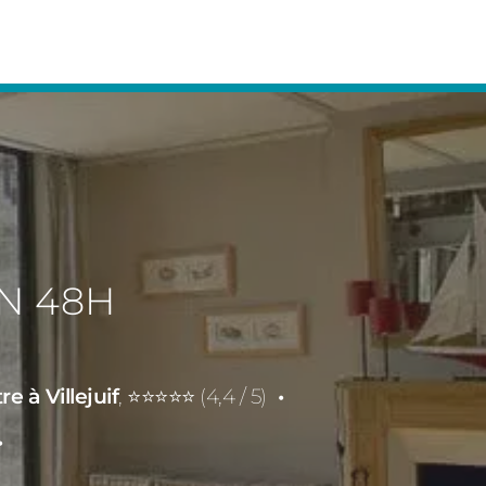
EN 48H
 à Villejuif
, ⭐⭐⭐⭐⭐ (4,4 / 5)