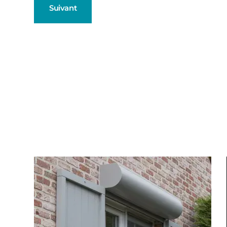
Suivant
Fenêtres
Décrivez-nous votre projet
Précédent
Baies Vitré
Porte d'ent
Type de logement
Volets Roul
Pavillon
Appartement
Autre
Pergolas