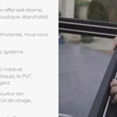
n effet esthétisme,
oustique, étanchéité)
enuiseries, nous vous
s, système
S noble et
tique), le PVC
gant
couleur (en
cor de vitrage,