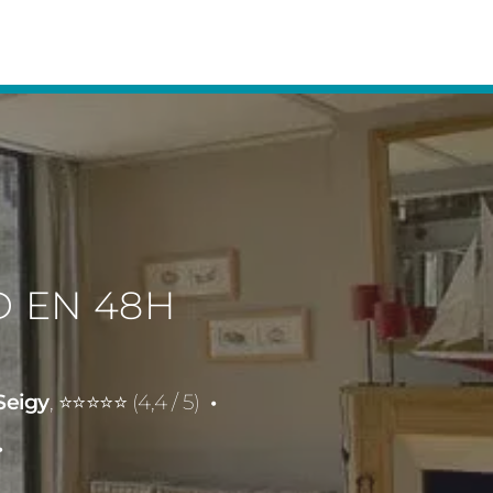
D EN 48H
Seigy
, ⭐⭐⭐⭐⭐ (4,4 / 5)