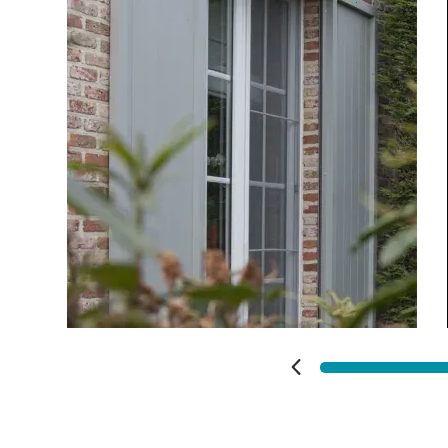
Vos disponibilités
Carports
Cloture
Portail
Adresse des travaux
Précédent
Suivant
Code Postal des travaux