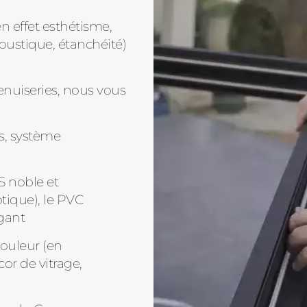
n effet esthétisme,
oustique, étanchéité)
enuiseries, nous vous
s, système
S noble et
tique), le PVC
gant
couleur (en
cor de vitrage,