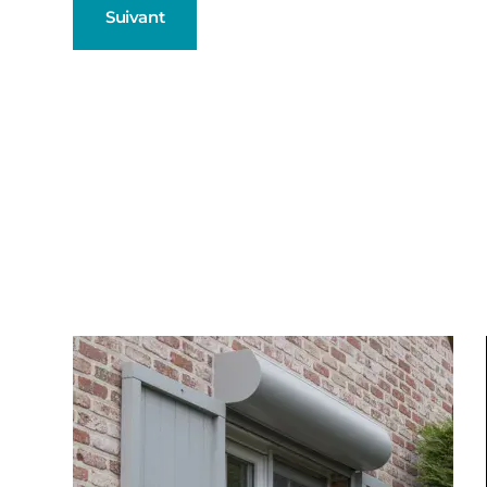
Suivant
Fenêtres
Décrivez-nous votre projet
Précédent
Baies Vitré
Porte d'ent
Type de logement
Volets Roul
Pavillon
Appartement
Autre
Pergolas