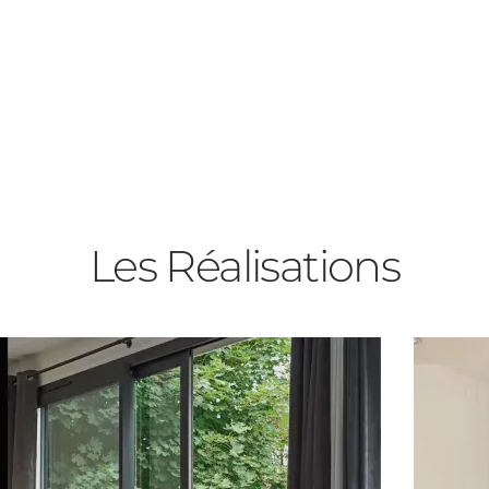
es
Les Réalisations
rée
ants