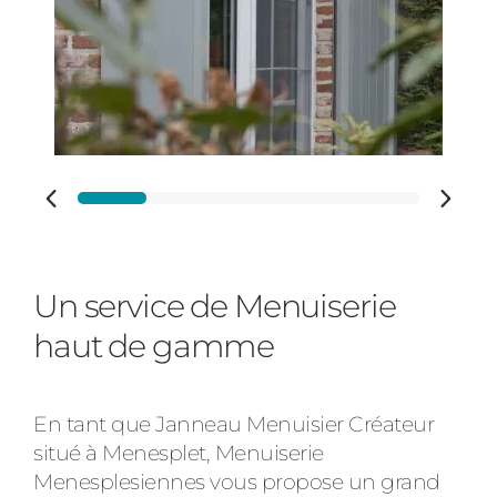
Portail
Adresse des travaux
Précédent
Suivant
Code Postal des travaux
Un service de Menuiserie
haut de gamme
Ville des travaux
En tant que Janneau Menuisier Créateur
situé à Menesplet, Menuiserie
Menesplesiennes vous propose un grand