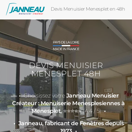
Devis Menuisier Menesplet en 48h
DEVIS MENUISIER
MENESPLET 48H
Choisissez votre
Janneau Menuisier
Créateur : Menuiserie Menesplesiennes à
Menesplet,
⭐⭐⭐⭐⭐ (4,4 / 5)
Janneau, fabricant de Fenêtres depuis
1973