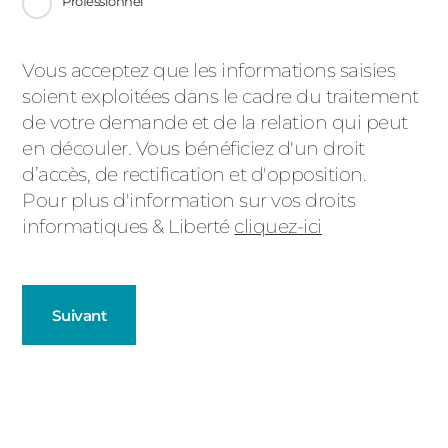
Professionnel
Message
Vous acceptez que les informations saisies
soient exploitées dans le cadre du traitement
d'état
de votre demande et de la relation qui peut
en découler. Vous bénéficiez d'un droit
d’accès, de rectification et d'opposition.
Pour plus d'information sur vos droits
informatiques & Liberté
cliquez-ici
Suivant
Fenêtres
Décrivez-nous votre projet
Précédent