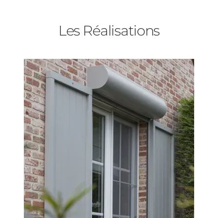
Baies Vitrées
Les Réalisations
Porte d'entrée
Type de logement
Volets Roulants
Pavillon
Pergolas
Appartement
Autre
Carports
Vos disponibilités
Cloture