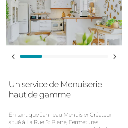
Cloture
Portail
Adresse des travaux
Précédent
Suivant
Un service de Menuiserie
Code Postal des travaux
haut de gamme
En tant que Janneau Menuisier Créateur
Ville des travaux
situé à La Rue St Pierre, Fermetures