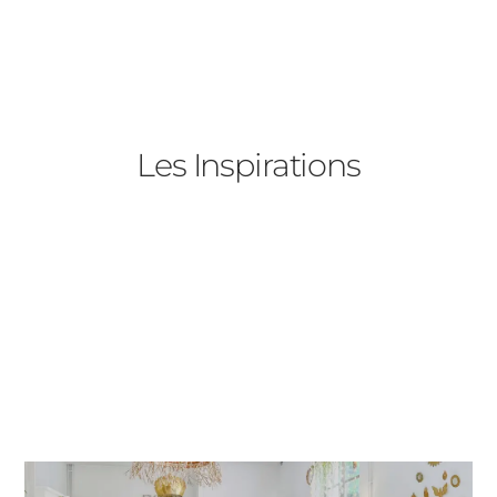
Fenêtres
Décrivez-nous votre projet
Précédent
Baies Vitrées
Les Inspirations
Porte d'entrée
Type de logement
Volets Roulants
Pavillon
Pergolas
Appartement
Autre
Carports
Vos disponibilités