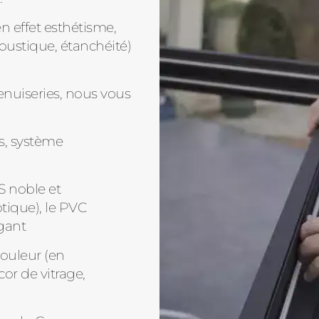
n effet esthétisme,
oustique, étanchéité)
enuiseries, nous vous
s, système
S noble et
tique), le PVC
gant
couleur (en
cor de vitrage,