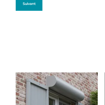
Suivant
Fenêtres
Décrivez-nous votre projet
Précédent
Baies Vitré
Porte d'ent
Type de logement
Volets Roul
Pavillon
Appartement
Autre
Pergolas