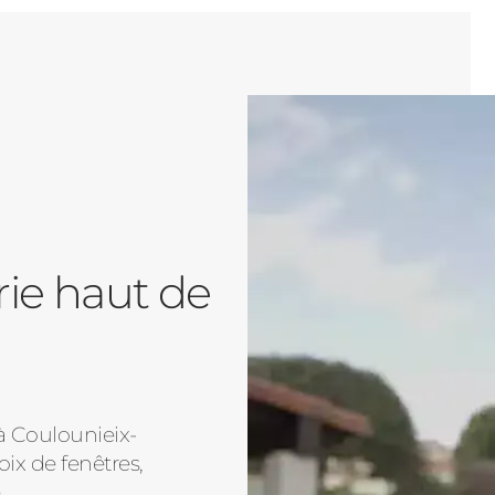
rie haut de
à Coulounieix-
ix de fenêtres,
.