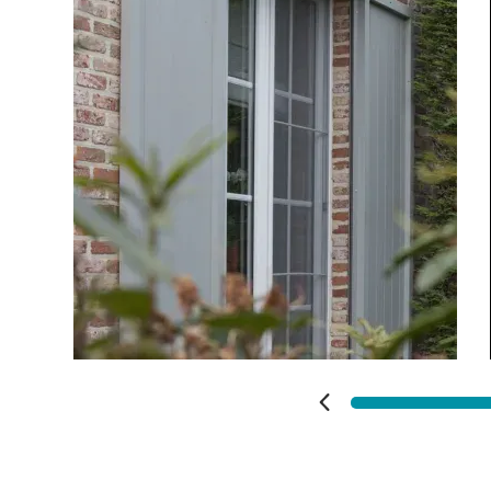
Vos disponibilités
Carports
Cloture
Portail
Adresse des travaux
Précédent
Suivant
Code Postal des travaux