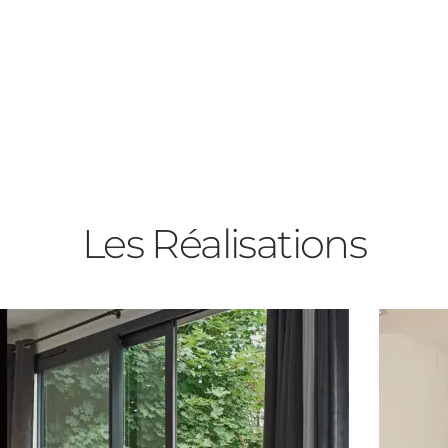
es
Les Réalisations
rée
ants