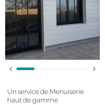
Vos disponibilités
Cloture
Portail
Adresse des travaux
Précédent
Suivant
Code Postal des travaux
Un service de Menuiserie
haut de gamme
Ville des travaux