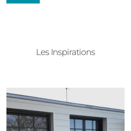
Fenêtres
Décrivez-nous votre projet
Précédent
Baies Vitrées
Les Inspirations
Porte d'entrée
Type de logement
Volets Roulants
Pavillon
Pergolas
Appartement
Autre
Carports