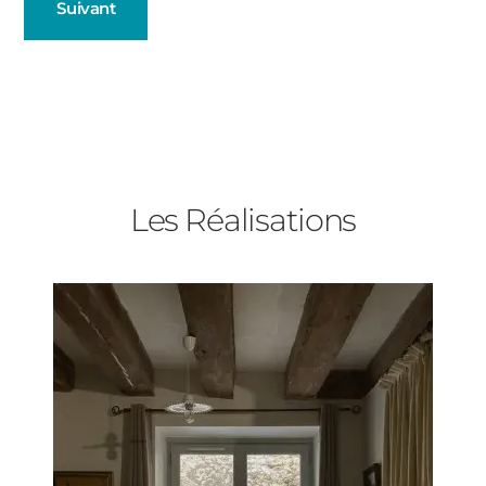
Suivant
Fenêtres
Décrivez-nous votre projet
Précédent
Baies Vitrées
Les Réalisations
Porte d'entrée
Type de logement
Volets Roulants
Pavillon
Pergolas
Appartement
Autre