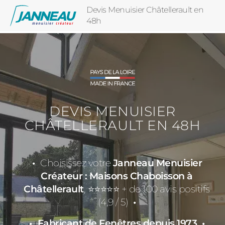
Devis Menuisier Châtellerault en
48h
DEVIS MENUISIER
CHÂTELLERAULT EN 48H
Choisissez votre
Janneau Menuisier
Créateur : Maisons Chaboisson à
Châtellerault
, ⭐⭐⭐⭐⭐ + de 100 avis positifs
(4,9 / 5)
Fabricant de Fenêtres depuis 1973