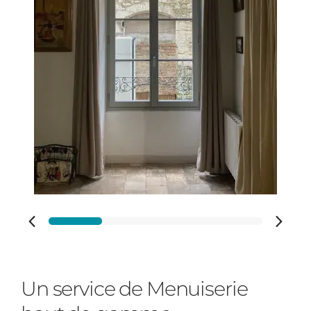
Carports
Vos disponibilités
Cloture
Portail
Adresse des travaux
Précédent
Suivant
Code Postal des travaux
Un service de Menuiserie