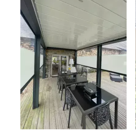
Appartement
Autre
Pergolas
Vos disponibilités
Carports
Cloture
Portail
Adresse des travaux
Précédent
Suivant
Code Postal des travaux