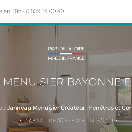
e en 48h - 0 809 54 00 40
S MENUISIER BAYONNE E
tre
Janneau Menuisier Créateur : Fenêtres et Co
⭐⭐⭐⭐⭐ + de 30 avis positifs (4,9 / 5)