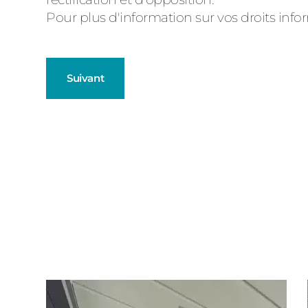
d'état
Pour plus d'information sur vos droits inf
Suivant
Fenêtres
Décrivez-nous votre projet
Précédent
Baies Vitré
Porte d'ent
Type de logement
Volets Roul
Pavillon