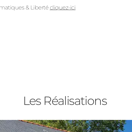
ormatiques & Liberté
cliquez-ici
es
Les Réalisations
rée
ants