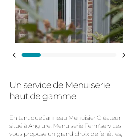
Portail
Adresse des travaux
Précédent
Suivant
Code Postal des travaux
Un service de Menuiserie
haut de gamme
Ville des travaux
En tant que Janneau Menuisier Créateur
situé à Anglure, Menuiserie Ferm'services
vous propose un grand choix de fenêtres,