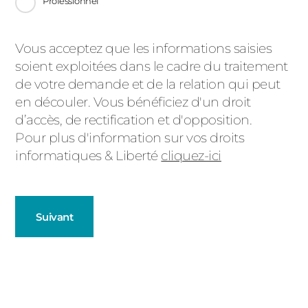
Professionnel
Message
Vous acceptez que les informations saisies
soient exploitées dans le cadre du traitement
d'état
de votre demande et de la relation qui peut
en découler. Vous bénéficiez d'un droit
d’accès, de rectification et d'opposition.
Pour plus d'information sur vos droits
informatiques & Liberté
cliquez-ici
Suivant
Fenêtres
Décrivez-nous votre projet
Précédent