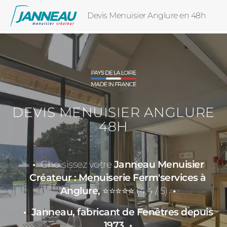
Devis Menuisier Anglure en 48h
DEVIS MENUISIER ANGLURE
48H
Choisissez votre
Janneau Menuisier
Créateur : Menuiserie Ferm'services à
Anglure,
⭐⭐⭐⭐⭐ (4,4 / 5)
Janneau, fabricant de Fenêtres depuis
1973