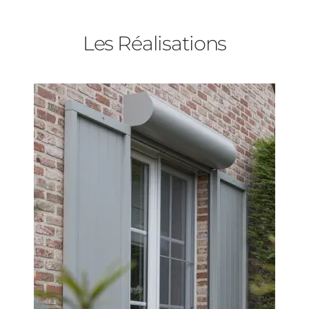
Baies Vitrées
Les Réalisations
Porte d'entrée
Type de logement
Volets Roulants
Pavillon
Pergolas
Appartement
Autre
Carports
Vos disponibilités
Cloture