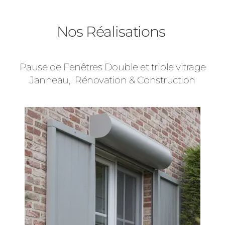
Baies Vitrées
Nos Réalisations
Volets Roulants
Pause de Fenêtres Double et triple vitrage
Type de logement
Janneau, Rénovation & Construction
Précédent
Suivant
Pavillon
Appartement
Autre
Vos disponibilités