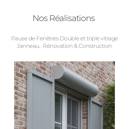
Baies Vitrées
Nos Réalisations
Volets Roulants
Pause de Fenêtres Double et triple vitrage
Type de logement
Janneau, Rénovation & Construction
Précédent
Suivant
Pavillon
Appartement
Autre
Vos disponibilités