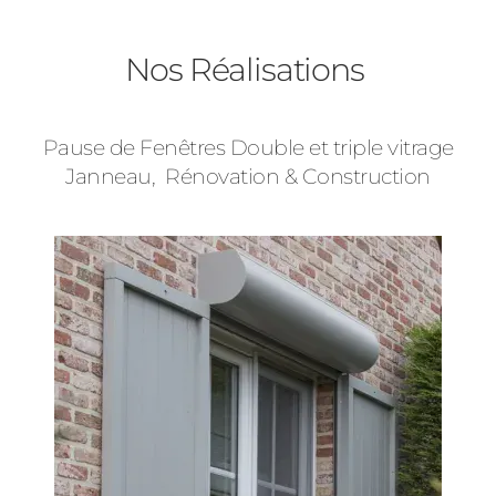
Baies Vitrées
Nos Réalisations
Volets Roulants
Pause de Fenêtres Double et triple vitrage
Type de logement
Janneau, Rénovation & Construction
Précédent
Suivant
Pavillon
Appartement
Autre
Vos disponibilités