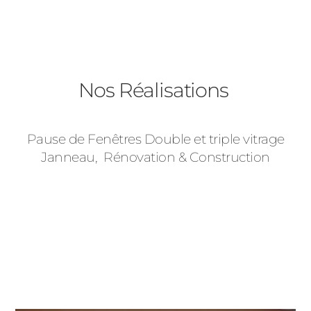
Fenêtres
Décrivez-nous votre projet
Précédent
Baies Vitrées
Nos Réalisations
Volets Roulants
Pause de Fenêtres Double et triple vitrage
Type de logement
Janneau, Rénovation & Construction
Précédent
Suivant
Pavillon
Appartement
Autre
Vos disponibilités