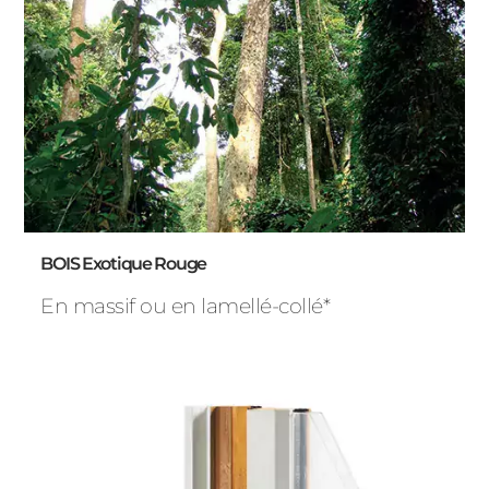
BOIS Exotique Rouge
En massif ou en lamellé-collé*