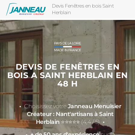
Devis Fenêtres en bois Saint
Herblain
DEVIS DE FENÊTRES EN
BOIS A SAINT HERBLAIN EN
48 H
Choisissez votre
Janneau Menuisier
Créateur : Nant'artisans à Saint
Herblain
⭐⭐⭐⭐⭐ (4,4 / 5)
+ de 50 ans d'expérience
sur la