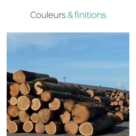
Couleurs
& finitions
Volets Roulants
Type de logement
Précédent
Suivant
Pavillon
Appartement
Autre
Vos disponibilités