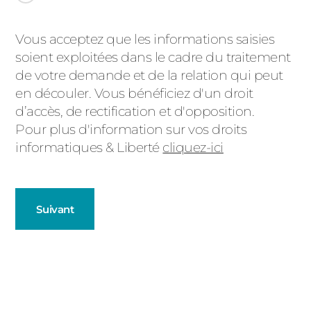
Message
Vous acceptez que les informations saisies
soient exploitées dans le cadre du traitement
d'état
de votre demande et de la relation qui peut
en découler. Vous bénéficiez d'un droit
d’accès, de rectification et d'opposition.
Pour plus d'information sur vos droits
informatiques & Liberté
cliquez-ici
Suivant
Fenêtres
Décrivez-nous votre projet
Précédent
Baies Vitrées