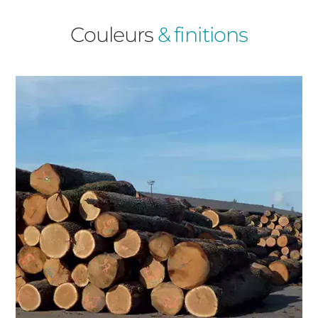
Couleurs
& finitions
Volets Roulants
Type de logement
Précédent
Suivant
Pavillon
Appartement
Autre
Vos disponibilités