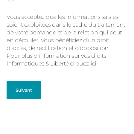
Message
Vous acceptez que les informations saisies
soient exploitées dans le cadre du traitement
d'état
de votre demande et de la relation qui peut
en découler. Vous bénéficiez d'un droit
d’accès, de rectification et d'opposition.
Pour plus d'information sur vos droits
informatiques & Liberté
cliquez-ici
Suivant
Fenêtres
Décrivez-nous votre projet
Précédent
Baies Vitrées