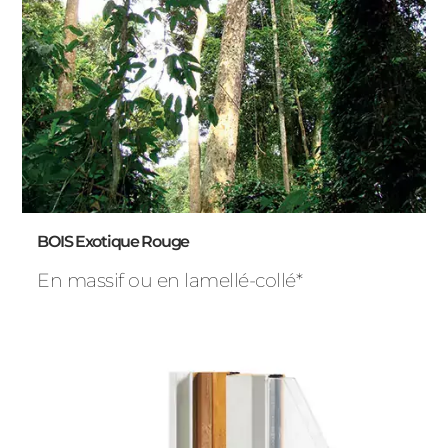
BOIS Exotique Rouge
En massif ou en lamellé-collé*