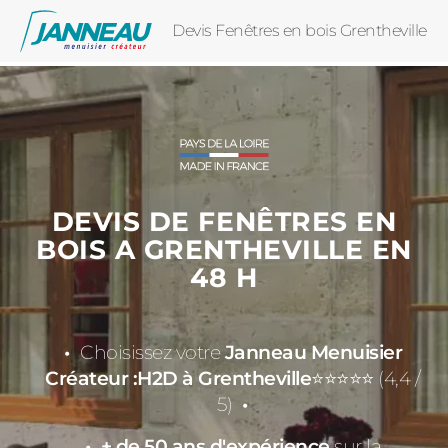
Devis Fenêtres en bois Grentheville
DEVIS DE FENÊTRES EN
BOIS A GRENTHEVILLE EN
48 H
Choisissez votre
Janneau Menuisier
Créateur :H2D à Grentheville
⭐⭐⭐⭐⭐ (4,4 /
5)
+ de 50 ans d'expérience
sur la