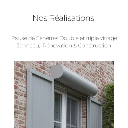
Baies Vitrées
Nos Réalisations
Volets Roulants
Pause de Fenêtres Double et triple vitrage
Type de logement
Janneau, Rénovation & Construction
Précédent
Suivant
Pavillon
Appartement
Autre
Vos disponibilités