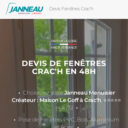
Devis Fenêtres Crac'h
DEVIS DE FENÊTRES
CRAC'H EN 48H
Choisissez votre
Janneau Menuisier
Créateur : Maison Le Goff à Crac'h
, ⭐⭐⭐⭐⭐
(4,4 / 5)
Pose de Fenêtres PVC, Bois, Aluminium
et Acier