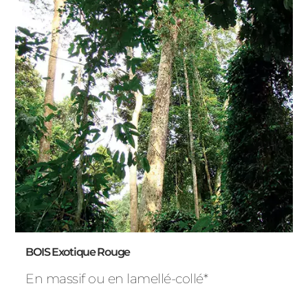
BOIS Exotique Rouge
En massif ou en lamellé-collé*