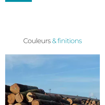
Fenêtres
Décrivez-nous votre projet
Précédent
Baies Vitrées
Couleurs
& finitions
Volets Roulants
Type de logement
Précédent
Suivant
Pavillon
Appartement
Autre