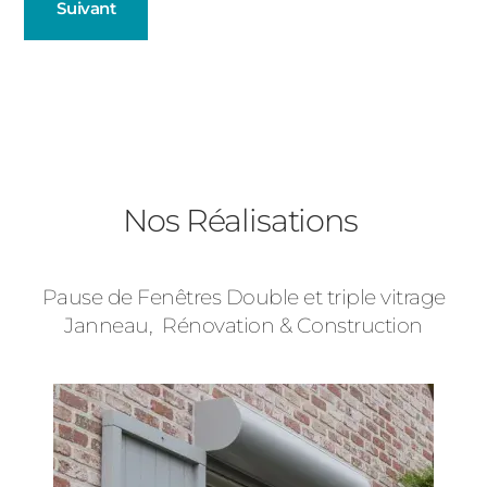
Suivant
Fenêtres
Décrivez-nous votre projet
Précédent
Baies Vitrées
Nos Réalisations
Volets Roulants
Pause de Fenêtres Double et triple vitrage
Type de logement
Janneau, Rénovation & Construction
Précédent
Suivant
Pavillon
Appartement
Autre