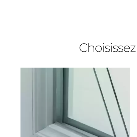
Précédent
Suivant
Appartement
Autre
Vos disponibilités
Choisissez
Adresse des travaux
Code Postal des travaux