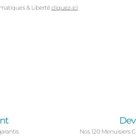
ormatiques & Liberté
cliquez-ici
es
ants
ent
Devi
garantis
Nos 120 Menuisiers 