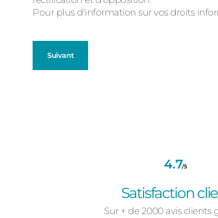
d'état
Pour plus d'information sur vos droits inf
Suivant
Fenêtres
Décrivez-nous votre projet
Précédent
Baies Vitré
Volets Roul
Satisfaction cli
Type de logement
Sur + de 2000 avis clients 
Pavillon