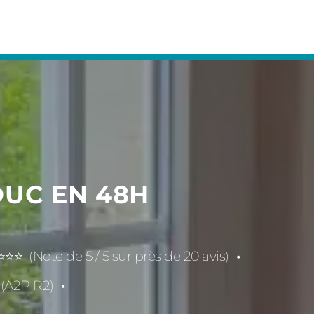
DUC EN 48H
⭐⭐ (Note de 5 / 5 sur près de 20 avis)
(A2P R2)