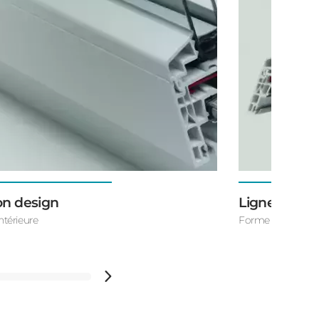
ion design
Ligne extéri
ntérieure
Forme intérieure