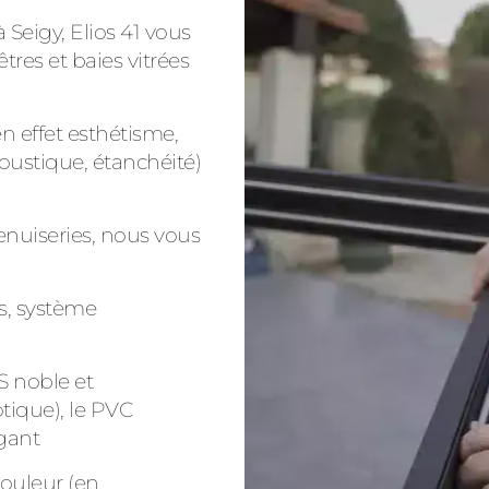
Seigy, Elios 41 vous
res et baies vitrées
n effet esthétisme,
oustique, étanchéité)
enuiseries, nous vous
s, système
S noble et
tique), le PVC
gant
couleur (en