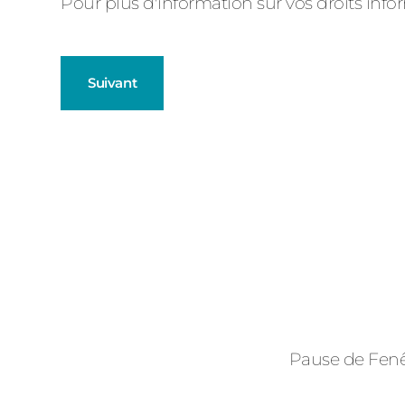
Pour plus d'information sur vos droits inf
Suivant
Fenêtres
Décrivez-nous votre projet
Précédent
Baies Vitré
Volets Roul
Type de logement
Pause de Fenêt
Pavillon
Précédent
Suivant