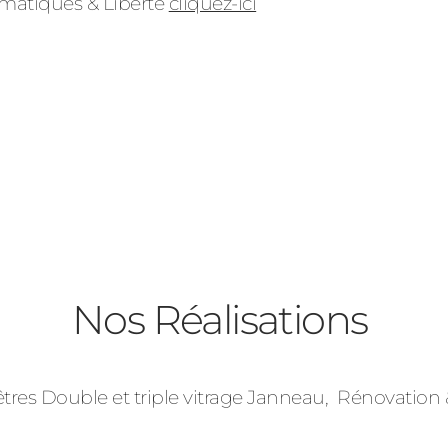
ormatiques & Liberté
cliquez-ici
es
Nos Réalisations
ants
res Double et triple vitrage Janneau, Rénovation