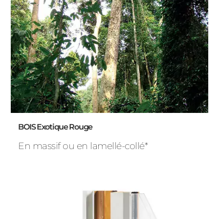
BOIS Exotique Rouge
En massif ou en lamellé-collé*