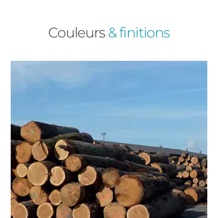
Baies Vitrées
Couleurs
& finitions
Volets Roulants
Type de logement
Précédent
Suivant
Pavillon
Appartement
Autre
Vos disponibilités