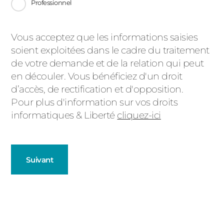
Professionnel
Message
Vous acceptez que les informations saisies
soient exploitées dans le cadre du traitement
d'état
de votre demande et de la relation qui peut
en découler. Vous bénéficiez d'un droit
d’accès, de rectification et d'opposition.
Pour plus d'information sur vos droits
informatiques & Liberté
cliquez-ici
Suivant
Fenêtres
Décrivez-nous votre projet
Précédent