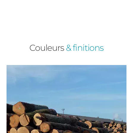
Fenêtres
Décrivez-nous votre projet
Précédent
Baies Vitrées
Couleurs
& finitions
Volets Roulants
Type de logement
Précédent
Suivant
Pavillon
Appartement
Autre
Vos disponibilités