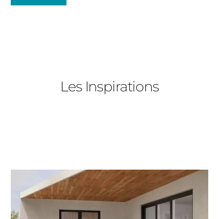
Fenêtres
Décrivez-nous votre projet
Précédent
Baies Vitrées
Les Inspirations
Volets Roulants
Type de logement
Précédent
Suivant
Pavillon
Appartement
Autre