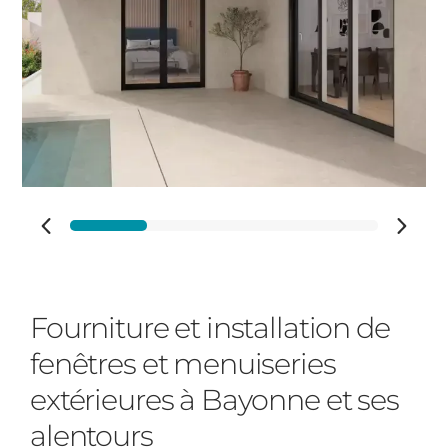
Vos disponibilités
Adresse des travaux
Fourniture et installation de
Code Postal des travaux
fenêtres et menuiseries
extérieures à Bayonne et ses
alentours
Ville des travaux