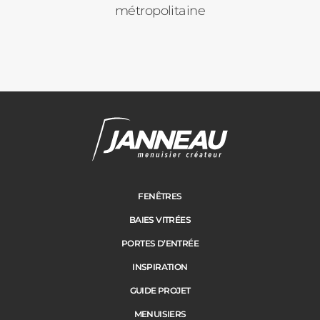
métropolitaine
Janneau Menuisier Créateur
Note moyenne :
4.6
/
5
FENÊTRES
BAIES VITRÉES
PORTES D’ENTRÉE
INSPIRATION
GUIDE PROJET
MENUISIERS