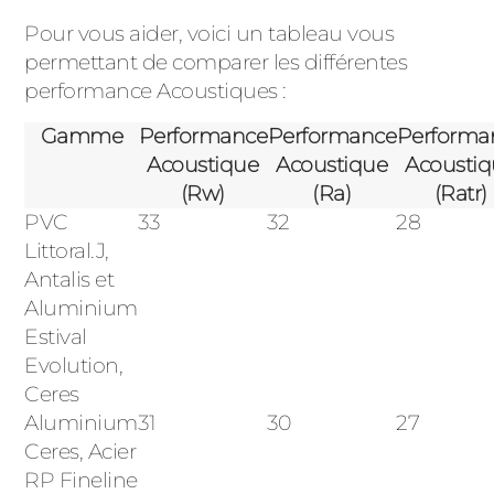
Pour vous aider, voici un tableau vous
permettant de comparer les différentes
performance Acoustiques :
Gamme
Performance
Performance
Performa
Acoustique
Acoustique
Acousti
(Rw)
(Ra)
(Ratr)
PVC
33
32
28
Littoral.J,
Antalis et
Aluminium
Estival
Evolution,
Ceres
Aluminium
31
30
27
Ceres, Acier
RP Fineline