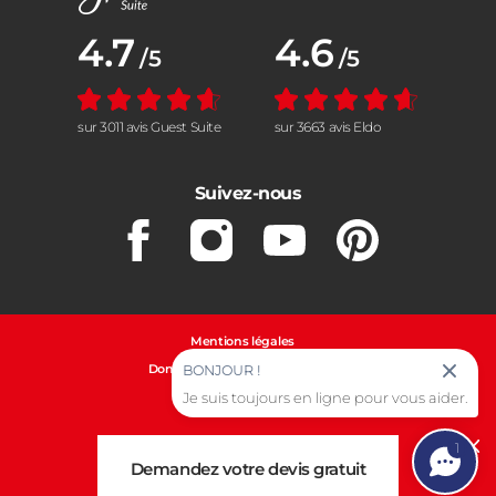
Note moyenne :
4.7
Note moyenne :
4.6
/5
/5
sur 3011 avis Guest Suite
sur 3663 avis Eldo
Suivez-nous
Facebook
Instagram
Youtube
Pinterest
Mentions légales
Données personnelles et cookies
BONJOUR !
Je suis toujours en ligne pour vous aider.
Gestion des cookies
1
Cl
Demandez votre devis gratuit